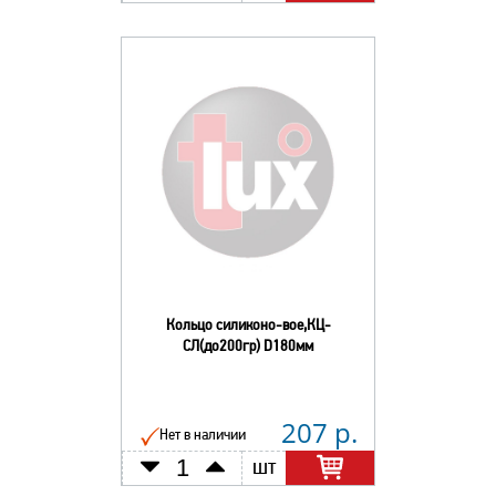
Кольцо силиконо-вое,КЦ-
СЛ(до200гр) D180мм
207 р.
Нет в наличии
шт