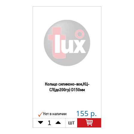
Кольцо силиконо-вое,КЦ-
СЛ(до200гр) D150мм
155 р.
Нет в наличии
шт