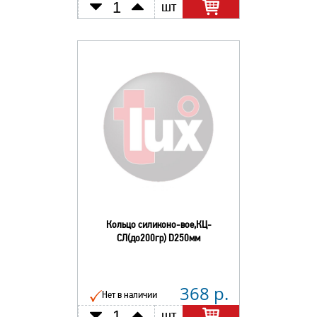
шт
Кольцо силиконо-вое,КЦ-
СЛ(до200гр) D250мм
368 р.
Нет в наличии
шт