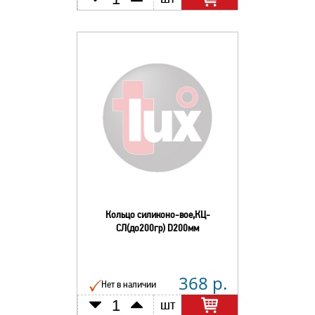
Кольцо силиконо-вое,КЦ-
СЛ(до200гр) D200мм
368 р.
Нет в наличии
шт