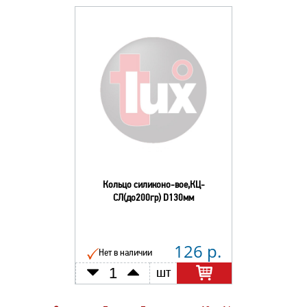
Кольцо силиконо-вое,КЦ-
СЛ(до200гр) D130мм
126 р.
Нет в наличии
шт