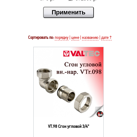
Сортировать по:
порядку
|
цене
|
названию
|
дате ↑
VT.98 Сгон угловой 3/4"