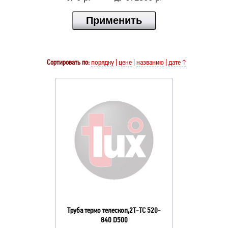
Сортировать по:
порядку
|
цене
|
названию
|
дате ↑
Труба термо телескоп,2Т-ТС 520-
840 D500