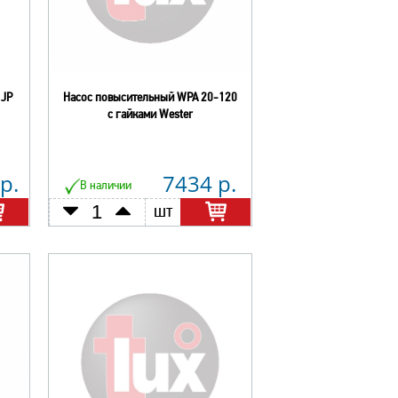
 JP
Насос повысительный WPA 20-120
с гайками Wester
р.
7434 р.
В наличии
шт