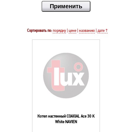
Сортировать по:
порядку
|
цене
|
названию
|
дате ↑
Котел настенный COAXIAL Ace 30 K
White NAVIEN