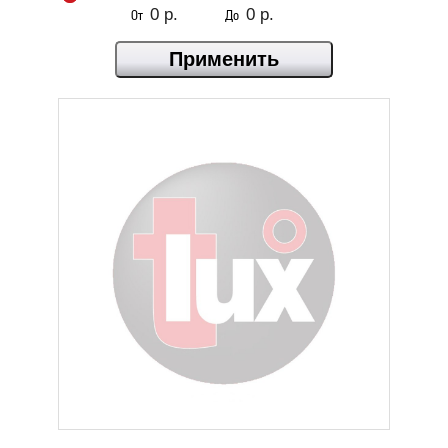
От
До