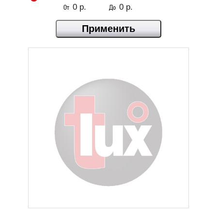
От
До