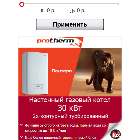
От
До