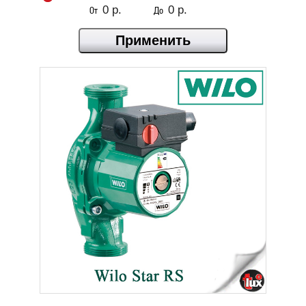
От
До