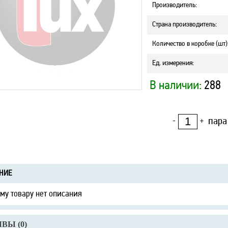
Производитель
:
Страна производитель
:
Количество в коробке (шт)
Ед. измерения
:
В наличии:
288
пара
-
+
НИЕ
ому товару нет описания
ВЫ (
0
)