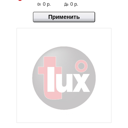
От
До