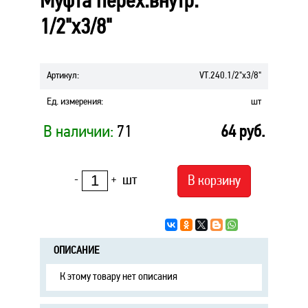
Муфта перех.внутр.
1/2"х3/8"
Артикул
:
VT.240.1/2"х3/8"
Ед. измерения
:
шт
В наличии:
71
64
руб.
шт
В корзину
-
+
ОПИСАНИЕ
К этому товару нет описания